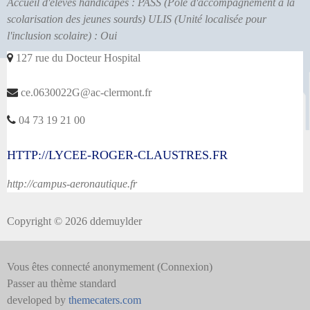
Accueil d'élèves handicapés : PASS (Pôle d'accompagnement à la
scolarisation des jeunes sourds) ULIS (Unité localisée pour
l'inclusion scolaire) : Oui
127 rue du Docteur Hospital
ce.0630022G@ac-clermont.fr
04 73 19 21 00
HTTP://LYCEE-ROGER-CLAUSTRES.FR
http://campus-aeronautique.fr
Copyright © 2026 ddemuylder
Vous êtes connecté anonymement (
Connexion
)
Passer au thème standard
developed by
themecaters.com