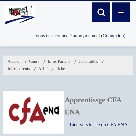
Vous êtes connecté anonymement (
Connexion
)
ACCUEIL
Accueil
→
Cours
→
Infos Parents
→
Généralités
→
Infos parents
→
Affichage fiche
ACTUALITÉS
VIE AU LYCÉE
Apprentissge CFA
ENA
FORMATIONS
Lien vers le site du CFA ENA
CONTACTEZ-NOUS